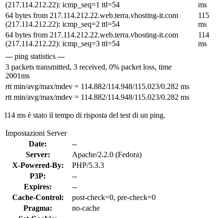
(217.114.212.22): icmp_seq=1 ttl=54
ms
64 bytes from 217.114.212.22.web.terra.vhosting-it.com
115
(217.114.212.22): icmp_seq=2 ttl=54
ms
64 bytes from 217.114.212.22.web.terra.vhosting-it.com
114
(217.114.212.22): icmp_seq=3 ttl=54
ms
--- ping statistics ---
3 packets transmitted, 3 received, 0% packet loss, time
2001ms
rtt min/avg/max/mdev = 114.882/114.948/115.023/0.282 ms
rtt min/avg/max/mdev = 114.882/114.948/115.023/0.282 ms
114 ms è stato il tempo di risposta del test di un ping.
Impostazioni Server
Date:
--
Server:
Apache/2.2.0 (Fedora)
X-Powered-By:
PHP/5.3.3
P3P:
--
Expires:
--
Cache-Control:
post-check=0, pre-check=0
Pragma:
no-cache