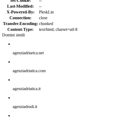
Set-Cookie:
--
Last-Modified:
--
X-Powered-By:
PleskLin
Connection:
close
Transfer-Encoding:
chunked
Content-Type:
text/html; charset=utf-8
Domini simili
agenziadriarica.net
agenziadriatica.com
agenziadriatica.it
agenziadrudi.it