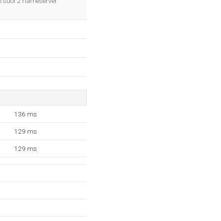
 I suoi 2 nameserver
136 ms
129 ms
129 ms