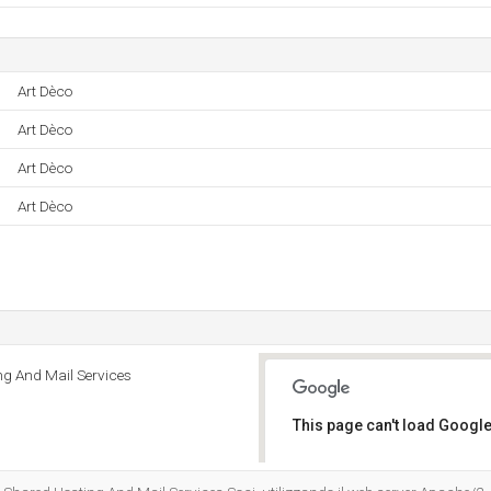
Art Dèco
Art Dèco
Art Dèco
Art Dèco
ng And Mail Services
This page can't load Google
Do you own this website?