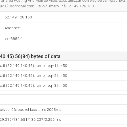
- Shared Hosting And Mail Services Soci, utilizzando il web server Apache/2.
dns2.technorail.com
. Il suo numero IP è 62.149.128.160.
62.149.128.160
Apache/2
iso-8859-1
0.45) 56(84) bytes of data.
.it (62.149.140.45): icmp_req=1 ttl=50
.it (62.149.140.45): icmp_req=2 ttl=50
.it (62.149.140.45): icmp_req=3 ttl=50
eceived, 0% packet loss, time 2003ms
129.319/131.651/136.237/3.256 ms