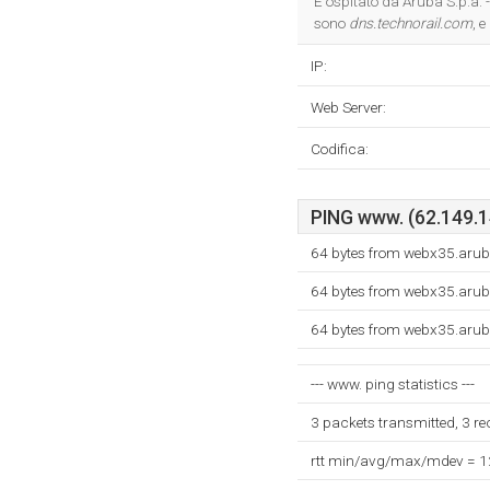
È ospitato da Aruba S.p.a. 
sono
dns.technorail.com
, e
IP:
Web Server:
Codifica:
PING www. (62.149.14
64 bytes from webx35.aruba
64 bytes from webx35.aruba
64 bytes from webx35.aruba
--- www. ping statistics ---
3 packets transmitted, 3 r
rtt min/avg/max/mdev = 