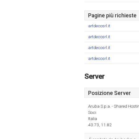
Pagine più richieste
artdecosrl.it
artdecosrl.it
artdecosrl.it
artdecosrl.it
Server
Posizione Server
Aruba S.p.a. - Shared Hosti
Soci
Italia
43.73, 11.82