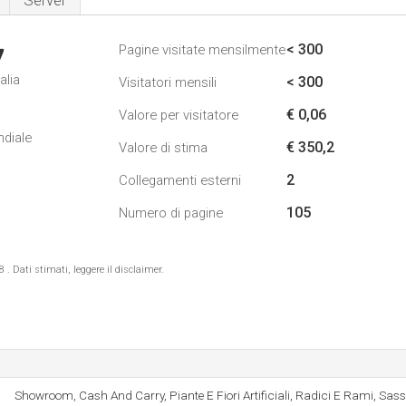
Server
< 300
Pagine visitate mensilmente
7
alia
< 300
Visitatori mensili
€ 0,06
Valore per visitatore
ndiale
€ 350,2
Valore di stima
2
Collegamenti esterni
105
Numero di pagine
 Dati stimati, leggere il disclaimer.
Showroom, Cash And Carry, Piante E Fiori Artificiali, Radici E Rami, Sas