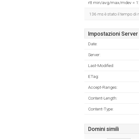
rtt min/avg/max/mdev = 
136 ms è stato il tempo di r
Impostazioni Server
Date:
Server:
Last-Modified:
ETag:
Accept-Ranges:
Content-Length:
Content-Type:
Domini simili