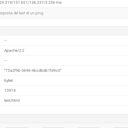
129.319/131.651/136.237/3.256 ms
isposta del test di un ping.
--
Apache/2.2
--
"75a2f9b-3696-4bcdbdb1fd9c0"
bytes
13974
text/html