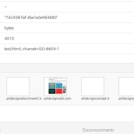
--
"74c938-faf-4be1e0e984880"
bytes
4015
text/html; charset=ISO-8859-1
artdesignallestimenti.it
artdesigncafe.com
artdesignconcept.it
artdesigne
o
Disconoscimento