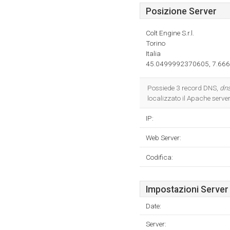
Posizione Server
Colt Engine S.r.l.
Torino
Italia
45.0499992370605, 7.66
Possiede 3 record DNS,
dns
localizzato il Apache server
IP:
Web Server:
Codifica:
Impostazioni Server
Date:
Server: