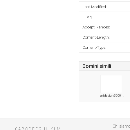
Last-Modified:
ETag:
Accept-Ranges:
Content-Length:
Content-Type:
Domini simili
artdesign3000.it
Chi siam
0
A
B
C
D
E
F
G
H
I
J
K
L
M