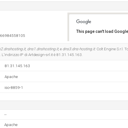
This page can't load Google
666984558105
Do you own this website?
2.dnshosting.it
,
dns1.dnshosting.it
, e
dns3.dns-hosting.it
. Colt Engine S.r.l. T
. L'indirizzo IP di Artdesign-srl.it è 81.31.145.163.
81.31.145.163
Apache
iso-8859-1
--
Apache