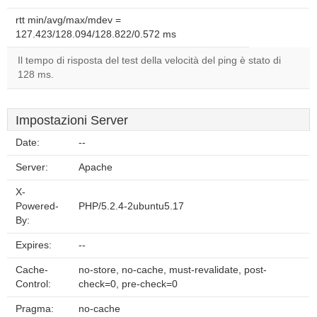
rtt min/avg/max/mdev =
127.423/128.094/128.822/0.572 ms
Il tempo di risposta del test della velocità del ping è stato di
128 ms.
Impostazioni Server
Date:
--
Server:
Apache
X-
Powered-
PHP/5.2.4-2ubuntu5.17
By:
Expires:
--
Cache-
no-store, no-cache, must-revalidate, post-
Control:
check=0, pre-check=0
Pragma:
no-cache