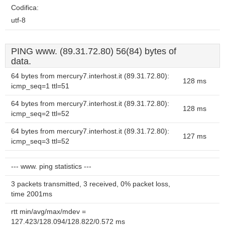
Codifica:
utf-8
PING www. (89.31.72.80) 56(84) bytes of
data.
64 bytes from mercury7.interhost.it (89.31.72.80):
128 ms
icmp_seq=1 ttl=51
64 bytes from mercury7.interhost.it (89.31.72.80):
128 ms
icmp_seq=2 ttl=52
64 bytes from mercury7.interhost.it (89.31.72.80):
127 ms
icmp_seq=3 ttl=52
--- www. ping statistics ---
3 packets transmitted, 3 received, 0% packet loss,
time 2001ms
rtt min/avg/max/mdev =
127.423/128.094/128.822/0.572 ms