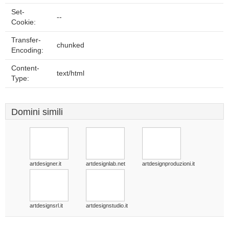
Set-
--
Cookie:
Transfer-
chunked
Encoding:
Content-
text/html
Type:
Domini simili
artdesigner.it
artdesignlab.net
artdesignproduzioni.it
artdesignsrl.it
artdesignstudio.it