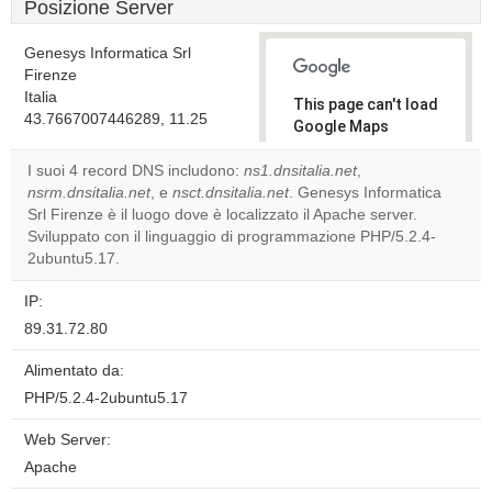
Posizione Server
Genesys Informatica Srl
Firenze
Italia
This page can't load
43.7667007446289, 11.25
Google Maps
correctly.
I suoi 4 record DNS includono:
ns1.dnsitalia.net
,
nsrm.dnsitalia.net
, e
nsct.dnsitalia.net
. Genesys Informatica
Do you
OK
Srl Firenze è il luogo dove è localizzato il Apache server.
own this
website?
Sviluppato con il linguaggio di programmazione PHP/5.2.4-
2ubuntu5.17.
IP:
89.31.72.80
Alimentato da:
PHP/5.2.4-2ubuntu5.17
Web Server:
Apache