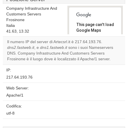
Company Infrastructure And
Customers Servers
Frosinone
This page can't load
Italia
Google Maps
41.63, 13.32
correctly.
Il numero IP del server di Artecsrl.it è 217.64.193.76.
dns2.fastweb.it
, e
dns1.fastweb.it
sono i suoi Nameservers
Do you
OK
DNS. Company Infrastructure And Customers Servers
own this
website?
Frosinone è il luogo dove è localizzato il Apache/1 server.
IP:
217.64.193.76
Web Server:
Apache/1
Codifica:
utf-8