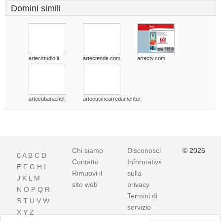
Domini simili
artecstudio.it
artectende.com
artectv.com
artecubana.net
artecucinearredamenti.it
Chi siamo
Disconoscimento
© 2026
0
A
B
C
D
Contatto
Informativa
E
F
G
H
I
Rimuovi il
sulla
J
K
L
M
sito web
privacy
N
O
P
Q
R
Termini di
S
T
U
V
W
servizio
X
Y
Z