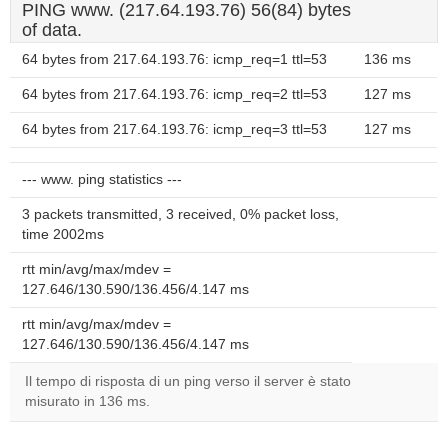
PING www. (217.64.193.76) 56(84) bytes
of data.
64 bytes from 217.64.193.76: icmp_req=1 ttl=53
136 ms
64 bytes from 217.64.193.76: icmp_req=2 ttl=53
127 ms
64 bytes from 217.64.193.76: icmp_req=3 ttl=53
127 ms
--- www. ping statistics ---
3 packets transmitted, 3 received, 0% packet loss,
time 2002ms
rtt min/avg/max/mdev =
127.646/130.590/136.456/4.147 ms
rtt min/avg/max/mdev =
127.646/130.590/136.456/4.147 ms
Il tempo di risposta di un ping verso il server è stato
misurato in 136 ms.