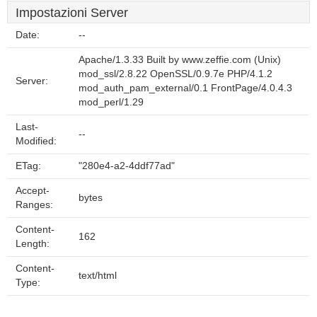
Impostazioni Server
Date:
--
Apache/1.3.33 Built by www.zeffie.com (Unix)
mod_ssl/2.8.22 OpenSSL/0.9.7e PHP/4.1.2
Server:
mod_auth_pam_external/0.1 FrontPage/4.0.4.3
mod_perl/1.29
Last-
--
Modified:
ETag:
"280e4-a2-4ddf77ad"
Accept-
bytes
Ranges:
Content-
162
Length:
Content-
text/html
Type: