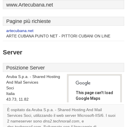
www.Artecubana.net
Pagine più richieste
artecubana.net
ARTE CUBANA PUNTO NET - PITTORI CUBANI ON LINE
Server
Posizione Server
Aruba S.p.a. - Shared Hosting
And Mail Services
Soci
This page can't load
Italia
Google Maps
43.73, 11.82
correctly.
È ospitato da Aruba S.p.a. - Shared Hosting And Mail
Services Soci, utilizzando il web server Microsoft-IIS/6. I suoi
Do you
OK
2 nameserver sono
dns2.technorail.com
, e
own this
website?
dns.technorail.com
. Sviluppato con il linguaggio di