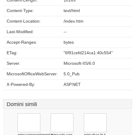
Content-Length:
10169
Content-Type:
text/html
Content-Location:
/index.htm
Last-Modified:
--
Accept-Ranges:
bytes
ETag:
"6f91cefd214ca1:40c554"
Server:
Microsoft-IIS/6.0
MicrosoftOfficeWebServer:
5.0_Pub
X-Powered-By:
ASP.NET
Domini simili
artecucinearredamenti.it
artecucito.com
artecultura.fe.it