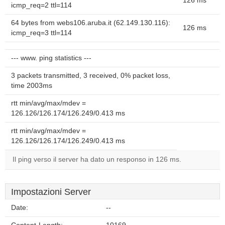
126 ms
icmp_req=2 ttl=114
64 bytes from webs106.aruba.it (62.149.130.116):
126 ms
icmp_req=3 ttl=114
--- www. ping statistics ---
3 packets transmitted, 3 received, 0% packet loss,
time 2003ms
rtt min/avg/max/mdev =
126.126/126.174/126.249/0.413 ms
rtt min/avg/max/mdev =
126.126/126.174/126.249/0.413 ms
Il ping verso il server ha dato un responso in 126 ms.
Impostazioni Server
Date:
--