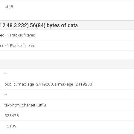
utf-8
212.48.3.232) 56(84) bytes of data.
q=1 Packet filtered
q=1 Packet filtered
--
public, max-age=2419200, s-maxage=2419200
--
text/html;charset=utf-8
523478
12109