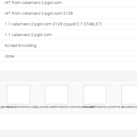
HIT from calamaro-2.pgol.com
HIT from calamaro-2.pgol.com:3128
1.1 calamaro-2.pgol.com:3128 (squid/2.7.STABLE7)
1.1 calamaro-2.pgol.com
Accept-Encoding
close
rgamo.it
casadelmaterassobg.com
casadelmaterassocesenatico.com
casadelmaterassocrema.it
casadelma