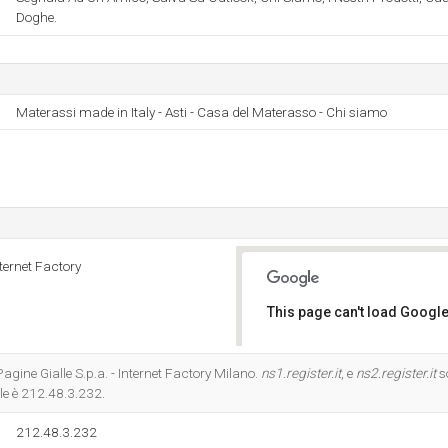
Doghe.
Materassi made in Italy - Asti - Casa del Materasso - Chi siamo
nternet Factory
This page can't load Google
Do you own this website?
 Pagine Gialle S.p.a. - Internet Factory Milano.
ns1.register.it
, e
ns2.register.it
s
ale è 212.48.3.232.
212.48.3.232