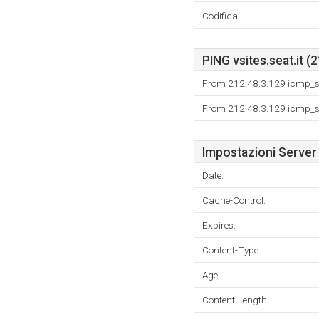
Codifica:
PING vsites.seat.it (
From 212.48.3.129 icmp_se
From 212.48.3.129 icmp_se
Impostazioni Server
Date:
Cache-Control:
Expires:
Content-Type:
Age:
Content-Length: