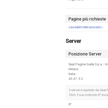
Pagine più richieste
casadelmaterassoasti.i..
Server
Posizione Server
Seat Pagine Gialle S.p.a. - I
Milano
Italia
45.47, 9.2
Il server è ospitato da Seat
DNS. Il suo indirizzo IP loc
IP: