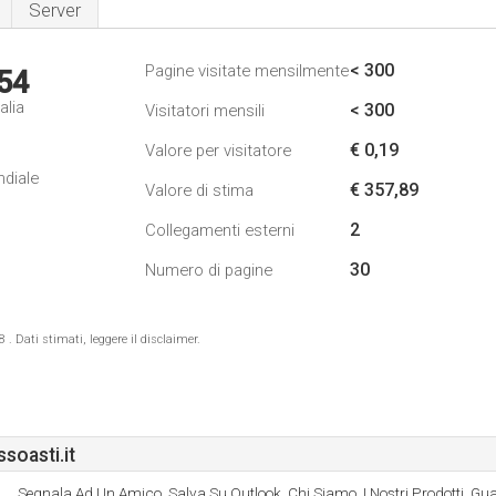
Server
< 300
Pagine visitate mensilmente
54
alia
< 300
Visitatori mensili
€ 0,19
Valore per visitatore
ndiale
€ 357,89
Valore di stima
2
Collegamenti esterni
30
Numero di pagine
 Dati stimati, leggere il disclaimer.
oasti.it
Segnala Ad Un Amico, Salva Su Outlook, Chi Siamo, I Nostri Prodotti, Guan