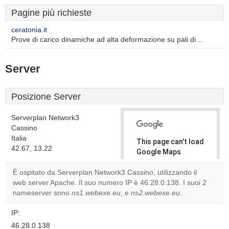
Pagine più richieste
ceratonia.it
Prove di carico dinamiche ad alta deformazione su pali di ..
Server
Posizione Server
Serverplan Network3
Cassino
Italia
This page can't load
42.67, 13.22
Google Maps
correctly.
È ospitato da Serverplan Network3 Cassino, utilizzando il
web server Apache. Il suo numero IP è 46.28.0.138. I suoi 2
Do you
OK
nameserver sono
ns1.webexe.eu
, e
ns2.webexe.eu
own this
.
website?
IP:
46.28.0.138