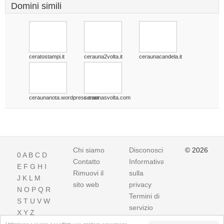
Domini simili
ceratostampi.it
cerauna2volta.it
ceraunacandela.it
ceraunanota.wordpress.com
ceraunasvolta.com
Chi siamo
Disconoscimento
© 2026
0
A
B
C
D
Contatto
Informativa
E
F
G
H
I
Rimuovi il
sulla
J
K
L
M
sito web
privacy
N
O
P
Q
R
Termini di
S
T
U
V
W
servizio
X
Y
Z