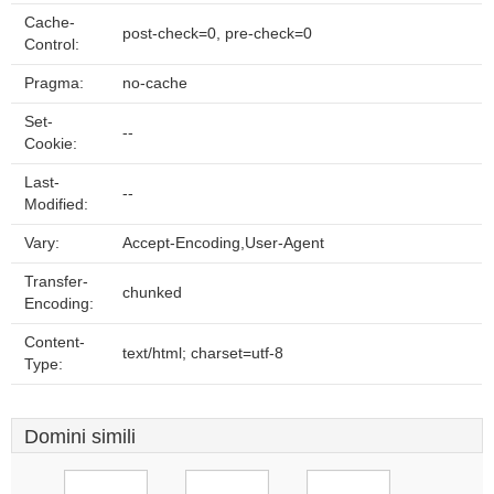
Cache-
post-check=0, pre-check=0
Control:
Pragma:
no-cache
Set-
--
Cookie:
Last-
--
Modified:
Vary:
Accept-Encoding,User-Agent
Transfer-
chunked
Encoding:
Content-
text/html; charset=utf-8
Type:
Domini simili