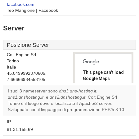
facebook.com
Teo Mangione | Facebook
Server
Posizione Server
Colt Engine Srl
Torino
Italia
This page can't load
45.0499992370605,
Google Maps
7.66666984558105
correctly.
I suoi 3 nameserver sono
dns3.dns-hosting.it
,
dns1.dnshosting.it
, e
dns2.dnshosting.it
. Colt Engine Srl
Do you
OK
Torino è il luogo dove è localizzato il Apache/2 server.
own this
website?
Sviluppato con il linguaggio di programmazione PHP/5.3.10.
IP:
81.31.155.69