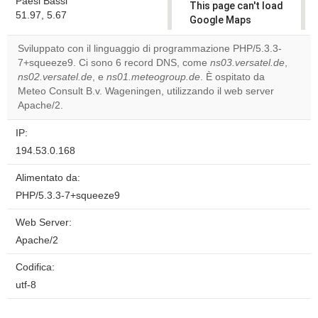
Paesi Bassi
This page can't load
51.97, 5.67
Google Maps
correctly.
Sviluppato con il linguaggio di programmazione PHP/5.3.3-
7+squeeze9. Ci sono 6 record DNS, come
ns03.versatel.de
,
Do you
OK
ns02.versatel.de
, e
ns01.meteogroup.de
own this
. È ospitato da
website?
Meteo Consult B.v. Wageningen, utilizzando il web server
Apache/2.
IP:
194.53.0.168
Alimentato da:
PHP/5.3.3-7+squeeze9
Web Server:
Apache/2
Codifica:
utf-8