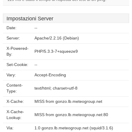
Impostazioni Server
Date:
--
Server:
Apache/2.2.16 (Debian)
X-Powered-
PHP/5.3.3-7+squeeze9
By:
Set-Cookie:
--
Vary:
Accept-Encoding
Content-
text/html; charset=utf-8
Type:
X-Cache:
MISS from gonzo.lb.meteogroup.net
X-Cache-
MISS from gonzo.lb.meteogroup.net:80
Lookup:
Via:
1.0 gonzo.lb.meteogroup.net (squid/3.1.6)