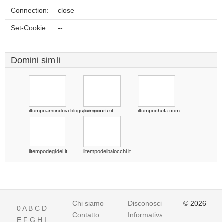
Connection:
close
Set-Cookie:
--
Domini simili
iltempoamondovi.blogspot.com
iltempoarte.it
iltempochefa.com
iltempodeglidei.it
iltempodeibalocchi.it
Chi siamo
Disconoscimento
© 2026
0
A
B
C
D
Contatto
Informativa
E
F
G
H
I