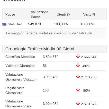
Valutazione
Paese
Utenti %
Visite %
Paese
Stati Uniti
549.070
100,00%
100,00%
La maggior parte dei visitatori provengono da Stati Uniti.
Cronologia Traffico Media 90 Giorni
Classifica Mondiale
3.804.872
2.566.641
Visitatori Giornalieri
56
-80%
Valutazione
3.999.488
2.713.750
Giornaliera Visitatori
Pagine Viste
150
-80%
Giornaliere
Valutazione
3.904.934
2.570.578
Giornaliera Visite