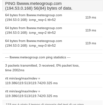
PING lbwww.meteogroup.com
(194.53.0.168) 56(84) bytes of data.
64 bytes from lbwww.meteogroup.com
119 ms
(194.53.0.168): icmp_req=1 ttl=52
64 bytes from lbwww.meteogroup.com
119 ms
(194.53.0.168): icmp_req=2 ttl=52
64 bytes from lbwww.meteogroup.com
119 ms
(194.53.0.168): icmp_req=3 ttl=52
--- lbwww.meteogroup.com ping statistics ---
3 packets transmitted, 3 received, 0% packet loss,
time 2002ms
rtt min/avg/max/mdev =
119.386/119.513/119.742/0.325 ms
rtt min/avg/max/mdev =
119.386/119.513/119.742/0.325 ms
119 ms è stato il tempo di risposta del test di un ping.