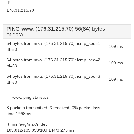
IP:
176.31.215.70
PING www. (176.31.215.70) 56(84) bytes
of data.
64 bytes from mxa. (176.31.215.70): icmp_seq=1
109 ms
ttl=53
64 bytes from mxa. (176.31.215.70): icmp_seq=2
109 ms
ttl=53
64 bytes from mxa. (176.31.215.70): icmp_seq=3
109 ms
ttl=53
--- www. ping statistics ---
3 packets transmitted, 3 received, 0% packet loss,
time 1998ms
rtt min/avg/max/mdev =
109.012/109.093/109.144/0.275 ms