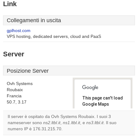
Link
Collegamenti in uscita
gplhost.com
VPS hosting, dedicated servers, cloud and PaaS
Server
Posizione Server
Ovh Systems
Roubaix
Francia
This page can't load
50.7, 3.17
Google Maps
correctly.
Il server è ospitato da Ovh Systems Roubaix. I suoi 3
nameserver sono
ns2.ltbl.it
,
ns1.ltbl.it
, e
ns3.ltbl.it
. Il suo
Do you
OK
numero IP è 176.31.215.70.
own this
website?