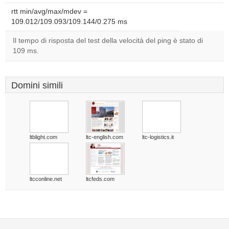
rtt min/avg/max/mdev =
109.012/109.093/109.144/0.275 ms
Il tempo di risposta del test della velocità del ping è stato di
109 ms.
Domini simili
ltblight.com
ltc-english.com
ltc-logistics.it
ltcconline.net
ltcfeds.com